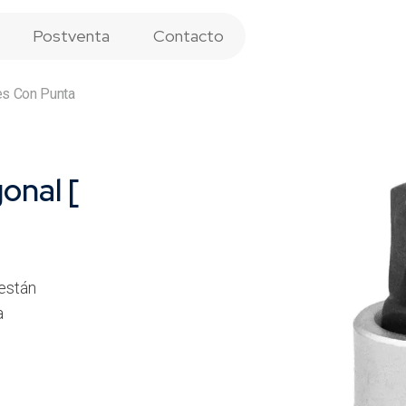
Postventa
Contacto
es Con Punta
onal [
están
a