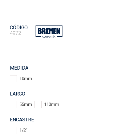
CÓDIGO
4972
MEDIDA
10mm
LARGO
55mm
110mm
ENCASTRE
1/2"