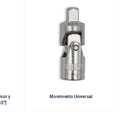
lsor y
Movimiento Universal
e 1/2"]