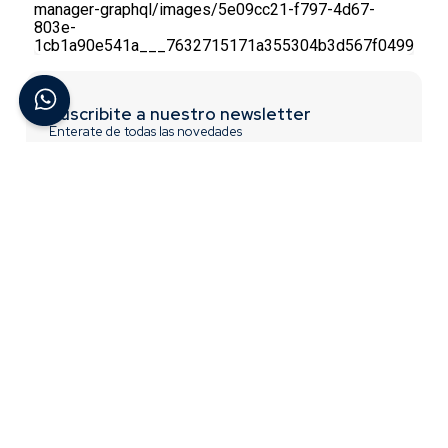
Suscribite a nuestro newsletter
Enterate de todas las novedades
Suscribirme
ACERCA DE BREMEN
INFORMACIÓN
Contactate con Nosotros
Trabajá con nosotros
¿Quiénes Somos?
Términos y Condiciones
Preguntas Frecuentes
Acceso para distribuidores
CONTACTO
0810-777-2736