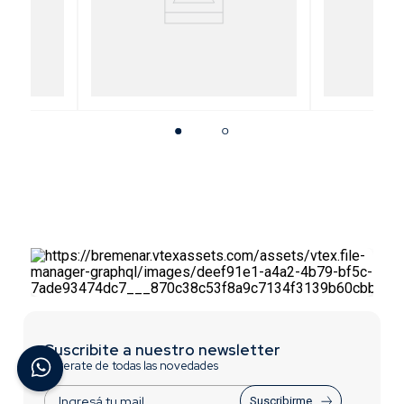
 Alta
Tijera Articulada para Cortar
Llave Pico
Caños de PVC (Pesada)
Rápido [
Suscribite a nuestro newsletter
Enterate de todas las novedades
Suscribirme