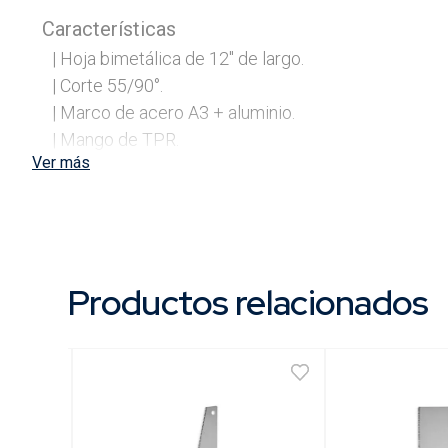
Características
| Hoja bimetálica de 12" de largo.

| Corte 55/90°.

| Marco de acero A3 + aluminio.

| Mango de TPR.

Ver más
| Perilla para control de tensado.

Contenido
Envase
Productos relacionados
Usos
| Herreria.
