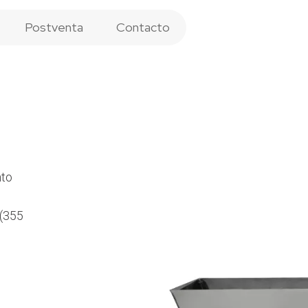
Postventa
Contacto
nto
 (355