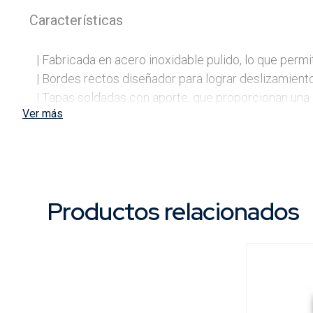
Características
| Fabricada en acero inoxidable pulido, lo que permi
| Bordes rectos diseñador para lograr deslizamientos 
| Tapas soldadas con aporte, que proporcionan una 
Ver más
| Largo de 14" (355 mm) para mayor capacidad. 

Contenido
| 1 Bandeja Yesera de Acero Inoxidable.

Productos relacionados
Envase
| Etiqueta.

Usos