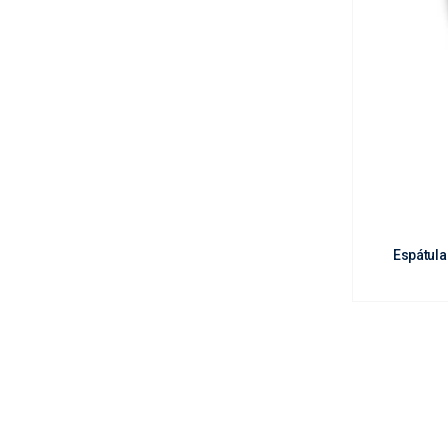
| Albañileria.

| Construcción.

Espátula