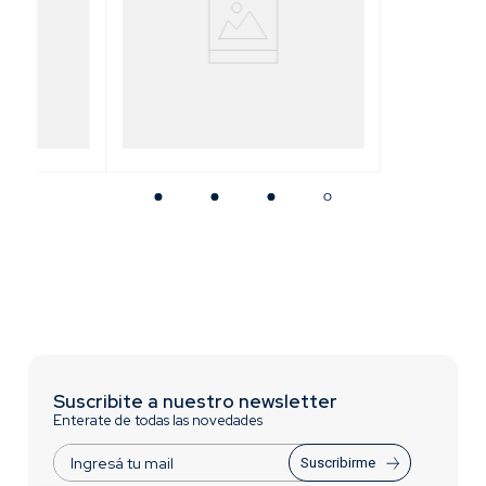
rsal para
Pistola para Pintar HVLP
[Boquilla de Bronce]
Suscribite a nuestro newsletter
Enterate de todas las novedades
Suscribirme