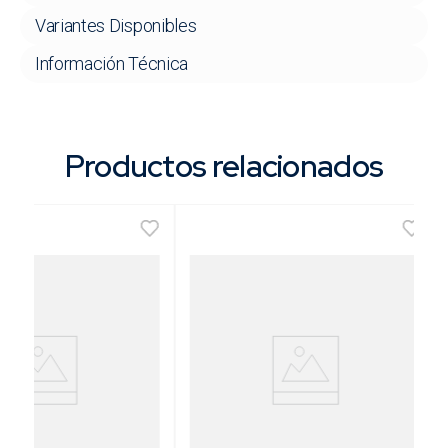
Variantes Disponibles
Información Técnica
Productos relacionados
 Fuerza [Encastre
Llave Crique Pesada con