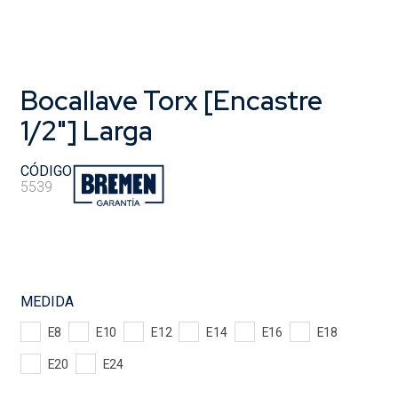
Bocallave Torx [Encastre
1/2"] Larga
CÓDIGO
5539
MEDIDA
E8
E10
E12
E14
E16
E18
E20
E24