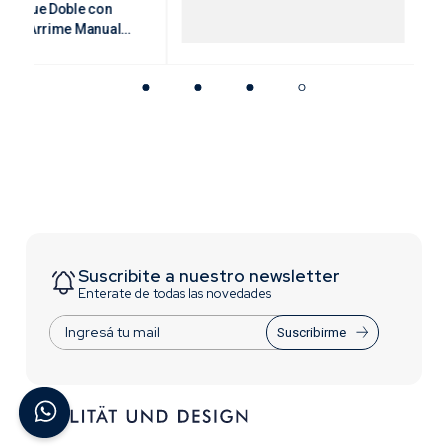
oble con
Movimiento Universal
Bocall
ime Manual
1/2"]
Suscribite a nuestro newsletter
Enterate de todas las novedades
Suscribirme