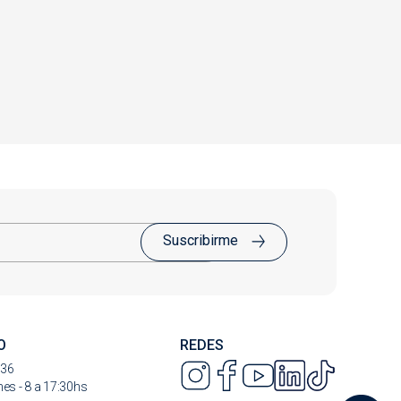
Suscribirme
O
REDES
736
nes - 8 a 17:30hs