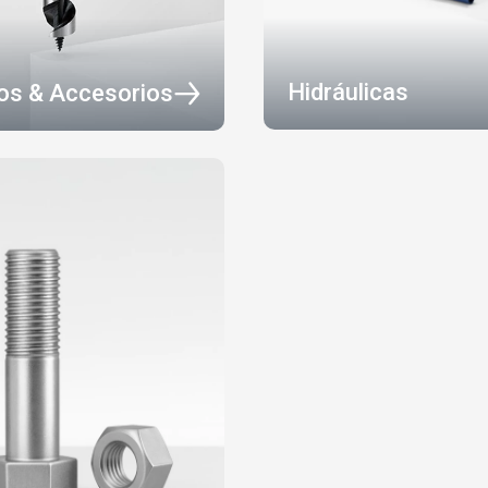
Hidráulicas
os & Accesorios