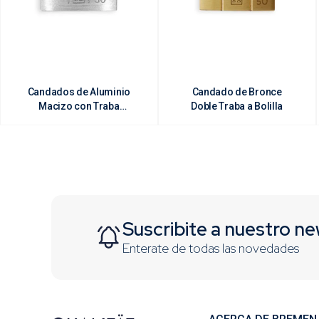
Candados de Aluminio
Candado de Bronce
Macizo con Traba
Doble Traba a Bolilla
Doble
Suscribite a nuestro ne
Enterate de todas las novedades