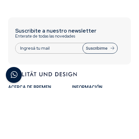
Suscribite a nuestro newsletter
Enterate de todas las novedades
Suscribirme
ACERCA DE BREMEN
INFORMACIÓN
Contactate con Nosotros
Trabajá con nosotros
¿Quiénes Somos?
Términos y Condiciones
Preguntas Frecuentes
Acceso para distribuidores
CONTACTO
0810-777-2736
Lunes a Viernes - 8 a 17:30hs