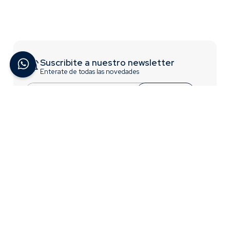
Suscribite a nuestro newsletter
Enterate de todas las novedades
Suscribirme
ACERCA DE BREMEN
INFORMACIÓN
Contactate con Nosotros
Trabajá con nosotros
¿Quiénes Somos?
Términos y Condiciones
Preguntas Frecuentes
Acceso para distribuidores
CONTACTO
0810-777-2736