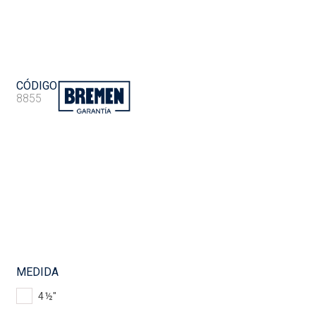
CÓDIGO
8855
MEDIDA
4 ½"