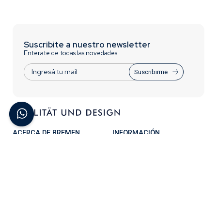
Suscribite a nuestro newsletter
Enterate de todas las novedades
Suscribirme
ACERCA DE BREMEN
INFORMACIÓN
Contactate con Nosotros
Trabajá con nosotros
¿Quiénes Somos?
Términos y Condiciones
Preguntas Frecuentes
Acceso para distribuidores
CONTACTO
0810-777-2736
Lunes a Viernes - 8 a 17:30hs