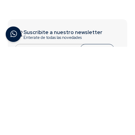
Suscribite a nuestro newsletter
Enterate de todas las novedades
Suscribirme
ACERCA DE BREMEN
INFORMACIÓN
Contactate con Nosotros
Trabajá con nosotros
¿Quiénes Somos?
Términos y Condiciones
Preguntas Frecuentes
Acceso para distribuidores
CONTACTO
0810-777-2736