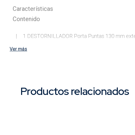
Características
Contenido
|     1 DESTORNILLADOR Porta Puntas 130 mm exte
Ver más
|     1 Extensión Flexible (goma) de 115 mm

|     1 Mini Lupa

|     4 Puntas Plana: 

Productos relacionados
- 2.0, 2.5, 3.0 y 3.5

|     4 Puntas Hexagonal: 
