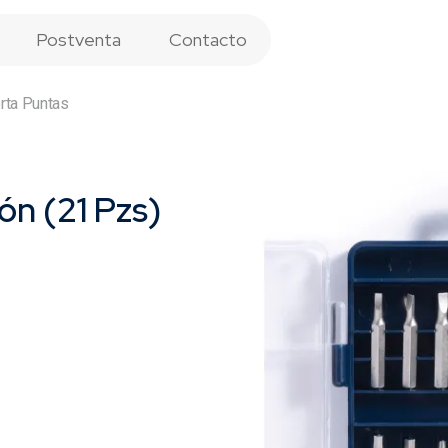
Postventa
Contacto
orta Puntas
ón (21 Pzs)