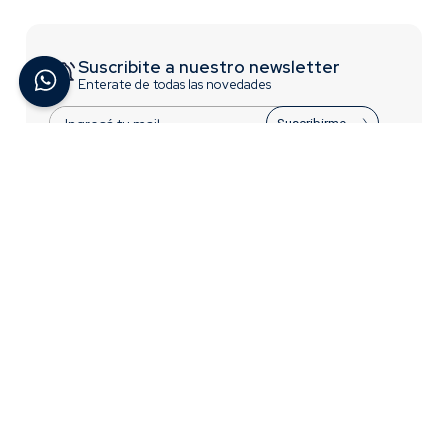
Suscribite a nuestro newsletter
Enterate de todas las novedades
Suscribirme
ACERCA DE BREMEN
INFORMACIÓN
Contactate con Nosotros
Trabajá con nosotros
¿Quiénes Somos?
Términos y Condiciones
Preguntas Frecuentes
Acceso para distribuidores
CONTACTO
0810-777-2736
Lunes a Viernes - 8 a 17:30hs