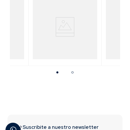
nión con
Espátula Tapizadora
Bande
s #2
Suscribite a nuestro newsletter