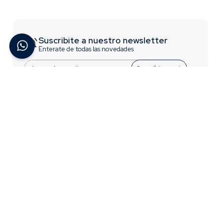
Suscribite a nuestro newsletter
Enterate de todas las novedades
Suscribirme
ACERCA DE BREMEN
INFORMACIÓN
Contactate con Nosotros
Trabajá con nosotros
¿Quiénes Somos?
Términos y Condiciones
Preguntas Frecuentes
Acceso para distribuidores
CONTACTO
0810-777-2736
Lunes a Viernes - 8 a 17:30hs