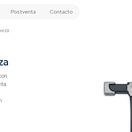
Postventa
Contacto
pieza
za
con
nta
n