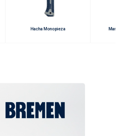
Hacha Monopieza
Martillo Bolit