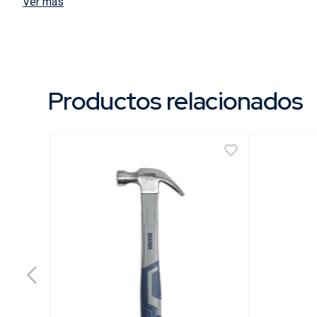
Ver más
| Distribución de peso equilibrado que permite golpe
Contenido
| 1 Martillo Ladrillero Monopieza.

Productos relacionados
Envase
| Etiqueta.

Usos
| Construcción.

| Carpintería.
