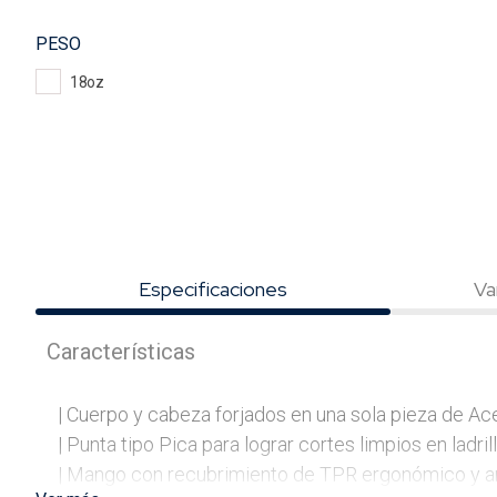
PESO
18oz
Especificaciones
Va
Características
| Cuerpo y cabeza forjados en una sola pieza de Ace
| Punta tipo Pica para lograr cortes limpios en ladril
| Mango con recubrimiento de TPR ergonómico y ant