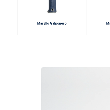
ional
Martillo Galponero
Ma