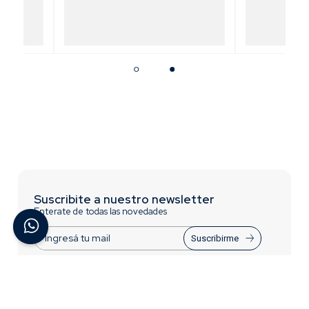
ible
Pesca Tornillo Flexible [Garra]
Pesca To
]
[Garr
Suscribite a nuestro newsletter
Enterate de todas las novedades
Suscribirme