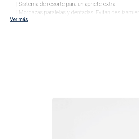
| Sistema de resorte para un apriete extra.

| Mordazas paralelas y dentadas. Evitan deslizamient
Ver más
| Cuerpo de Cr-V.

| Sistema de cremallera simple.  

| Diseño de ranura tipo caja para mayor precisión, fu
| Recubrimiento anticorrosión fosfatizado.

| Mango antideslizante.              

Contenido
| 1 Pinza Pico de Loro Autoajustable Cremallera Sim
Envase
Usos