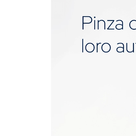
| Plomería.						

| Gas.						
