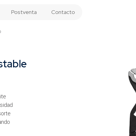
Postventa
Contacto
o
stable
ite
esidad
sorte
gando