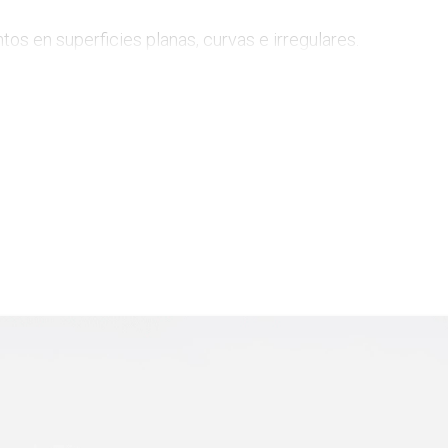
os en superficies planas, curvas e irregulares.

erza y durabilidad.

ple.
