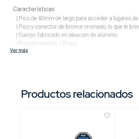
Características
| Pico de 80mm de largo para acceder a lugares de d
| Pico y conector de bronce cromado, lo que le brind
| Cuerpo fabricado en aleación de aluminio.

| Presión máxima 120 psi.

Ver más
| Gatillo para flujo de aire controlado.

Contenido
Envase
Productos relacionados
Usos
| Mecánica.
