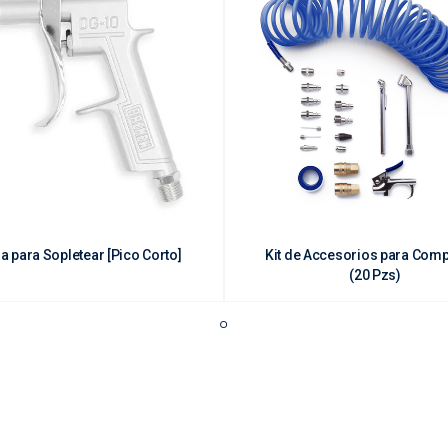
la para Sopletear [Pico Corto]
Kit de Accesorios para Com
(20 Pzs)