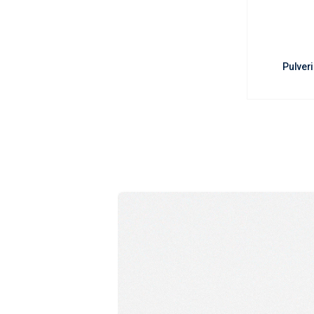
| Agricultura.

| Limpieza.

Pulver