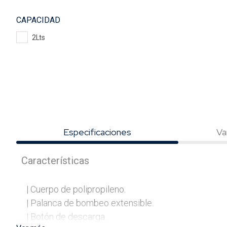
CAPACIDAD
2Lts
Especificaciones
Va
Características
| Cuerpo de polipropileno.                                            

| Palanca de bombeo extensible.                                        
| Botón de descarga.                                              
