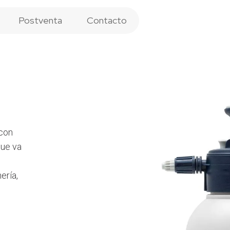
Postventa
Contacto
 con
que va
ería,