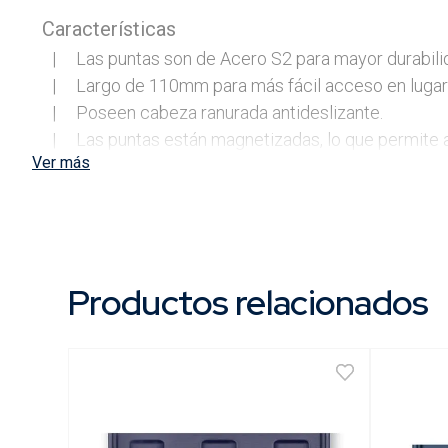
Características
|     Las puntas son de Acero S2 para mayor durabilid
|     Largo de 110mm para más fácil acceso en lugar
|     Poseen cabeza ranurada antideslizante.

|     Las puntas están magnetizadas, lo que permite agi
Ver más
Envase
Productos relacionados