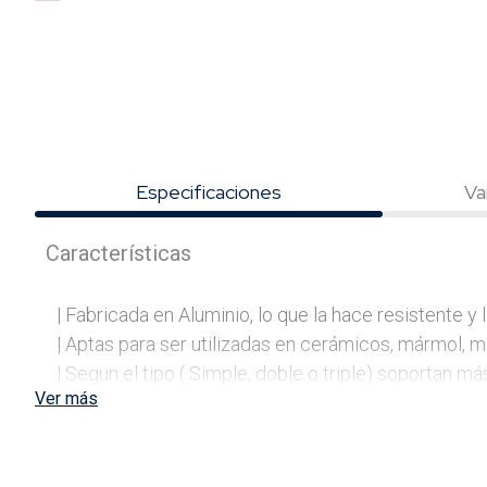
Especificaciones
Va
Características
| Fabricada en Aluminio, lo que la hace resistente y li
| Aptas para ser utilizadas en cerámicos, mármol, met
| Segun el tipo ( Simple, doble o triple) soportan m
Ver más
| Sistema de sujeción mediante palanca.

Contenido