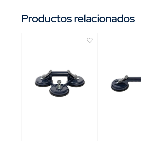
| 1 Sopapa Manual Simple.

Productos relacionados
Envase
| Caja.

Usos
| Mecánica.

| Vidrieria.

| Ceramista.

| Marmoleria.
