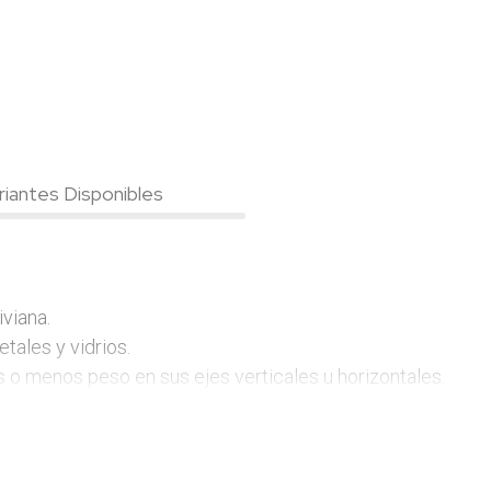
riantes Disponibles
viana.

ales y vidrios.

ás o menos peso en sus ejes verticales u horizontales.
