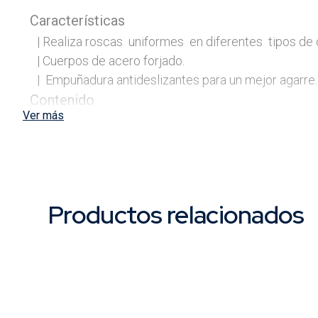
Características
| Realiza roscas  uniformes  en diferentes  tipos de 
| Cuerpos de acero forjado.

Contenido
Ver más
|     1 Terraja con crique.

|     1 Llave hexagonal.

|     1 Manija con empuñadura de plástico.

|     4 Juegos de peines para roscar: 1/2", 3/4", 1” y 1
Productos relacionados
Envase
Usos
| Plomería.

| Minería.
