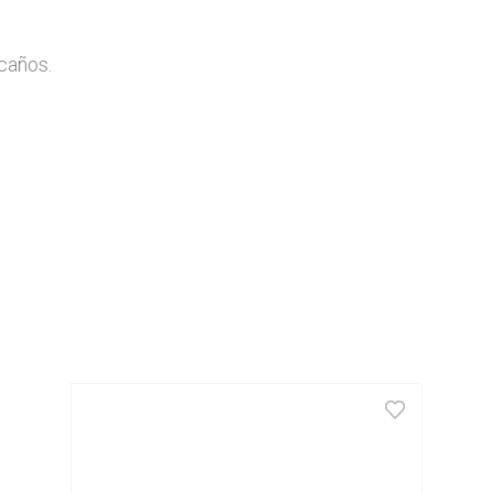
caños.

-1/4”
