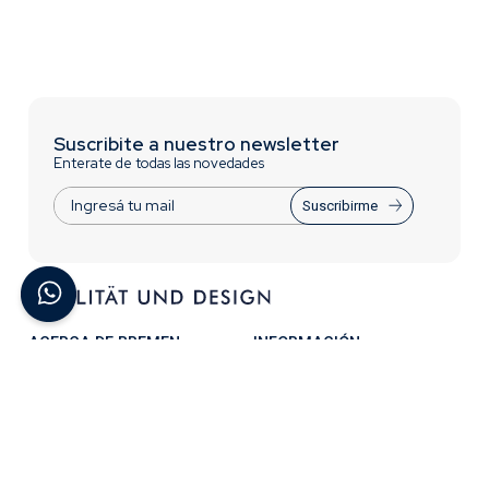
Suscribite a nuestro newsletter
Enterate de todas las novedades
Suscribirme
ACERCA DE BREMEN
INFORMACIÓN
Contactate con Nosotros
Trabajá con nosotros
¿Quiénes Somos?
Términos y Condiciones
Preguntas Frecuentes
Acceso para distribuidores
CONTACTO