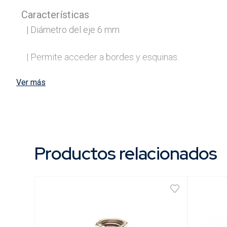
Características
| Diámetro del eje 6 mm

| Permite acceder a bordes y esquinas.

Ver más
Contenido
Envase
Productos relacionados
Usos
| Para limpiar y pulir.

| Maderas con acabados rústicos y finos.
