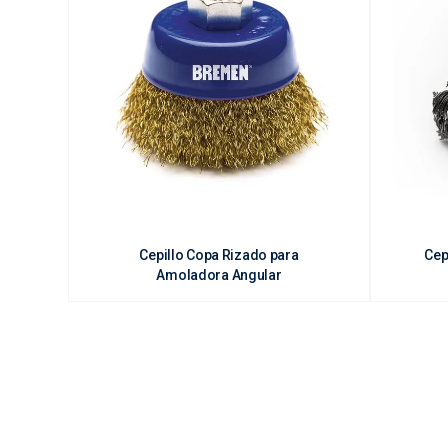
| Superficies metálicas en las que haya que evitar ra
| Automóviles.

| Ladrillos, tejas, piedras y hormigón.

Cepillo Copa Rizado para
Cep
Amoladora Angular