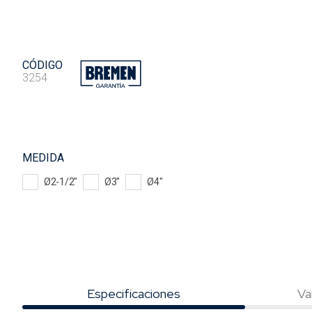
CÓDIGO
3254
MEDIDA
Ø2-1/2"
Ø3"
Ø4"
Especificaciones
Va