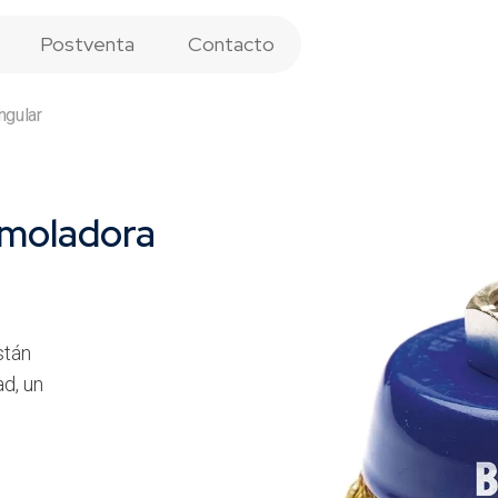
Postventa
Contacto
ngular
Amoladora
stán
ad, un