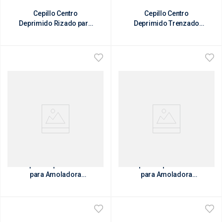
Cepillo Centro
Cepillo Centro
Deprimido Rizado para
Deprimido Trenzado
Amoladora Angular
para Amoladora
Angular
Cepillo Copa Abrasivo
Cepillo Copa Trenzado
para Amoladora
para Amoladora
Angular
Angular