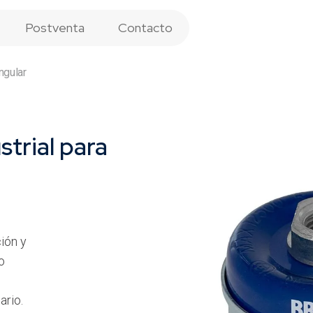
Postventa
Contacto
ngular
trial para
ión y
o
ario.