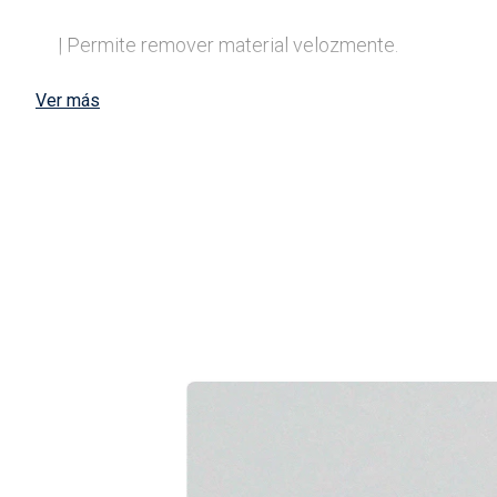
| Permite remover material velozmente.

Ver más
| Alambres de acero.

| Para usos prolongados.

Contenido
| 1 Cepillo copa trenzado industrial para amoladora a
Envase
| Caja.

Usos
| Para eliminar pintura, corrosión y herrumbre.
