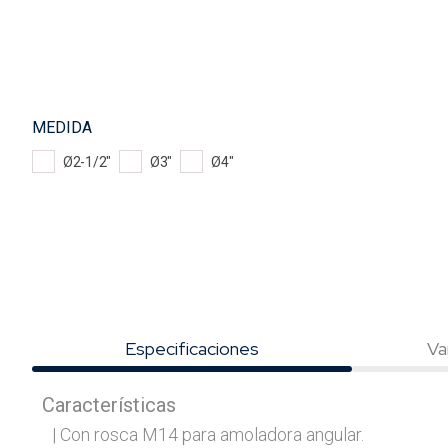
MEDIDA
Ø2-1/2"
Ø3"
Ø4"
Especificaciones
Va
Características
| Con rosca M14 para amoladora angular.
