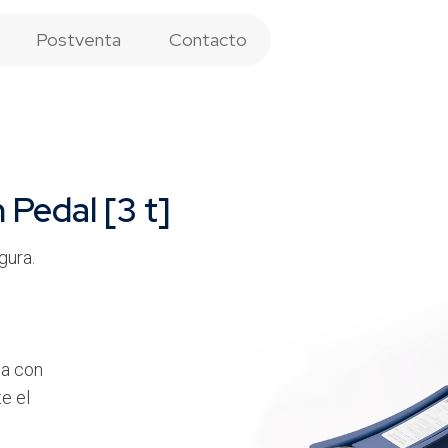
Postventa
Contacto
 Pedal [3 t]
gura.
ma con
e el