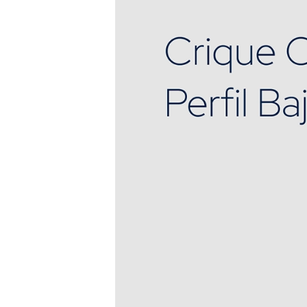
- Macánica.

- Gomeria.
