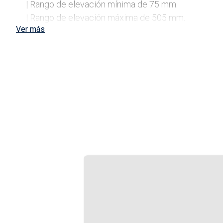
| Rango de elevación mínima de 75 mm.

| Rango de elevación máxima de 505 mm.

Ver más
| Pedal con doble piston de accionamiento rápido.

| Manija ergonomica de gran tamaño que facilita la e
| Placa de soporte amplia que optimiza el contacto en
Contenido
| 1 Crique carro perfil bajo 3 t.

Envase
| Caja.

Usos