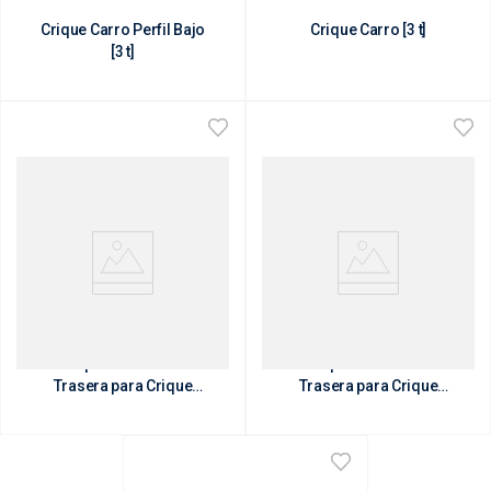
Crique Carro Perfil Bajo
Crique Carro [3 t]
[3 t]
Repuesto Rueda
Repuesto Rueda
Trasera para Crique
Trasera para Crique
Carro [3 t] (Cód. 8808)
Carro Perfil Bajo [3 t]
(Cód. 6648)