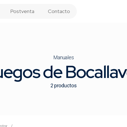
Postventa
Contacto
Manuales
egos de Bocalla
2
productos
otor