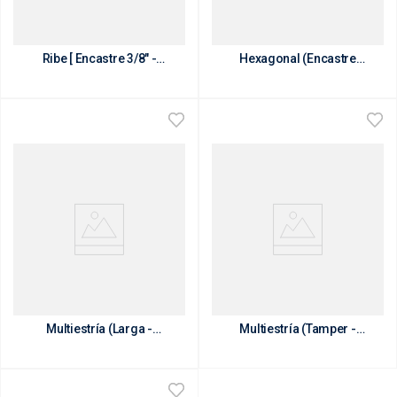
Bocallave con Punta
Bocallave con Punta
Ribe [ Encastre 3/8" -
Hexagonal (Encastre
1/2" ]
1/2")
Bocallave con Punta
Bocallave con Punta
Multiestría (Larga -
Multiestría (Tamper -
Encastre 1/2")
Encastre 1/2")