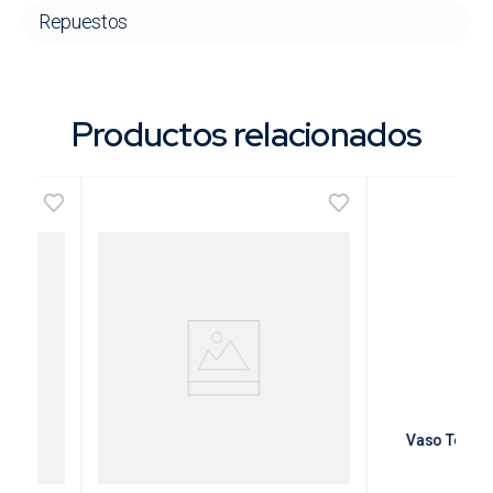
Repuestos
Productos relacionados
ca con
Funda para Botella Térmica
Vaso Térmic
con Pico