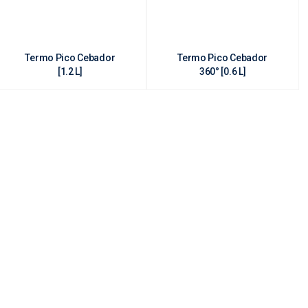
Termo Pico Cebador
Termo Pico Cebador
[1.2 L]
360° [0.6 L]