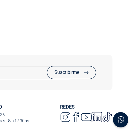
Suscribirme
O
REDES
736
nes - 8 a 17:30hs