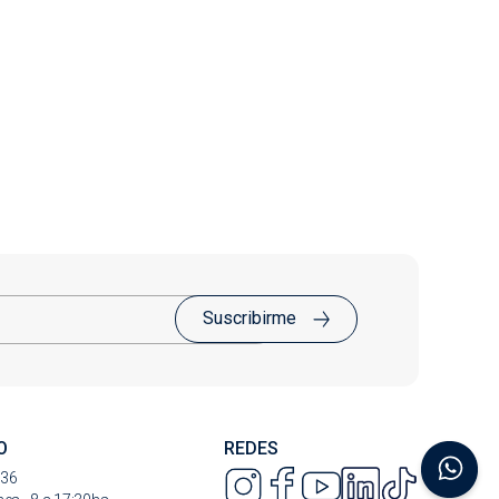
Suscribirme
O
REDES
736