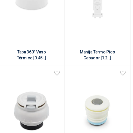
Tapa 360° Vaso
Manija Termo Pico
Térmico [0.45 L]
Cebador [1.2 L]